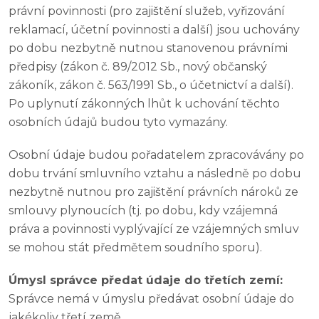
právní povinnosti (pro zajištění služeb, vyřizování
reklamací, účetní povinnosti a další) jsou uchovány
po dobu nezbytně nutnou stanovenou právními
předpisy (zákon č. 89/2012 Sb., nový občanský
zákoník, zákon č. 563/1991 Sb., o účetnictví a další).
Po uplynutí zákonných lhůt k uchování těchto
osobních údajů budou tyto vymazány.
Osobní údaje budou pořadatelem zpracovávány po
dobu trvání smluvního vztahu a následně po dobu
nezbytně nutnou pro zajištění právních nároků ze
smlouvy plynoucích (tj. po dobu, kdy vzájemná
práva a povinnosti vyplývající ze vzájemných smluv
se mohou stát předmětem soudního sporu).
Úmysl správce předat údaje do třetích zemí:
Správce nemá v úmyslu předávat osobní údaje do
jakékoliv třetí země.