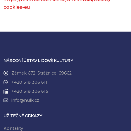
cookies-eu
NÁRODNÍ ÚSTAV LIDOVÉ KULTURY
Zámek 672, Strážnice, 69662
+420 518 306 611
+420 518 306 615
info@nulk.cz
UŽITEČNÉ ODKAZY
Kontakty