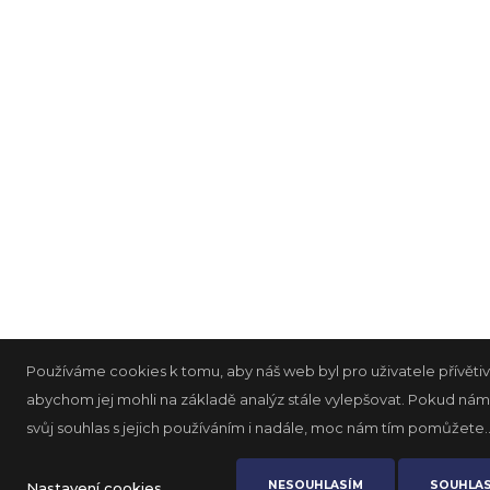
Používáme cookies k tomu, aby náš web byl pro uživatele přívětivě
abychom jej mohli na základě analýz stále vylepšovat. Pokud ná
svůj souhlas s jejich používáním i nadále, moc nám tím pomůžete..
NESOUHLASÍM
SOUHLA
Nastavení cookies