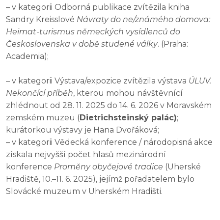
– v kategorii Odborná publikace zvítězila kniha
Sandry Kreisslové
Návraty do ne/známého domova:
Heimat-turismus německých vysídlenců do
Československa v době studené války
. (Praha:
Academia);
– v kategorii Výstava/expozice zvítězila výstava
ÚLUV.
Nekončící příběh
, kterou mohou návštěvnící
zhlédnout od 28. 11. 2025 do 14. 6. 2026 v Moravském
zemském muzeu (
Dietrichsteinský palác)
;
kurátorkou výstavy je Hana Dvořáková;
– v kategorii Vědecká konference / národopisná akce
získala nejvyšší počet hlasů mezinárodní
konference
Proměny obyčejové tradice
(Uherské
Hradiště, 10.–11. 6. 2025), jejímž pořadatelem bylo
Slovácké muzeum v Uherském Hradišti.