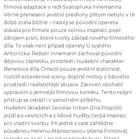
filmová adaptace v režii Svatopluka Innemanna.
Věrné přenesení jevištní předlohy přitom nebylo v té
době zcela běžné – častěji se původní opereta
stávala pro filmaře pouze volnou inspirací, popř.
zdrojem písní, které tvořily základ nového filmového
díla. To však není případ operety U svatého
Antoníčka. Režisér Innemann zachoval původní
dějovou zápletku, prostředí i hudební charakter
Benešova díla. Omezil pouze jevištní statičnost,
rozšířil exteriérové scény, doplnil motivy z lidového
prostředí i realističtější situace. Zároveň obohatil
vyprávění o jemnější filmovou komiku. Tento režijní
přístup se odráží i v samotném příběhu.
Hudební skladatel Jaroslav Urban (Jíra Pospíšil)
jezdí po vesnicích a z lidové hudby čerpá inspiraci
pro vlastní tvorbu. Při jedné z cest zahlédne
půvabnou Helenu Atkinsonovou (Alena Frimlová),
rozjede se za ní a na návsi přejede husu. Rázná