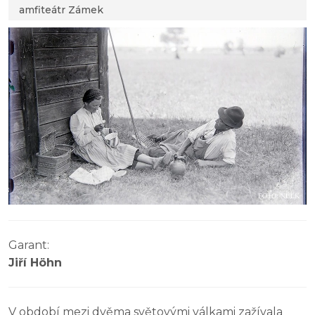
amfiteátr Zámek
Garant:
Jiří Höhn
V období mezi dvěma světovými válkami zažívala