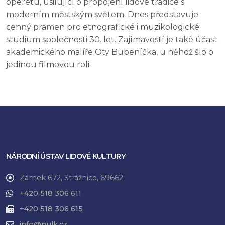
operetu, usilující o propojení lidové tradice s
moderním městským světem. Dnes představuje
cenný pramen pro etnografické i muzikologické
studium společnosti 30. let. Zajímavostí je také účast
akademického malíře Oty Bubeníčka, u něhož šlo o
jedinou filmovou roli.
NÁRODNÍ ÚSTAV LIDOVÉ KULTURY
Zámek 672, Strážnice, 69662
+420 518 306 611
+420 518 306 615
info@nulk.cz