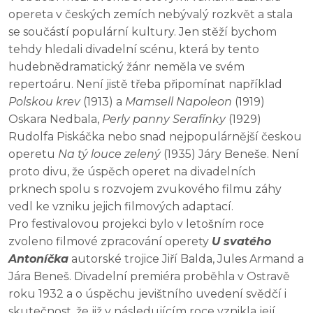
opereta v českých zemích nebývalý rozkvět a stala
se součástí populární kultury. Jen stěží bychom
tehdy hledali divadelní scénu, která by tento
hudebnědramatický žánr neměla ve svém
repertoáru. Není jistě třeba připomínat například
Polskou krev
(1913) a
Mamsell Napoleon
(1919)
Oskara Nedbala,
Perly panny Serafínky
(1929)
Rudolfa Piskáčka nebo snad nejpopulárnější českou
operetu
Na tý louce zelený
(1935) Járy Beneše. Není
proto divu, že úspěch operet na divadelních
prknech spolu s rozvojem zvukového filmu záhy
vedl ke vzniku jejich filmových adaptací.
Pro festivalovou projekci bylo v letošním roce
zvoleno filmové zpracování operety
U svatého
Antoníčka
autorské trojice Jiří Balda, Jules Armand a
Jára Beneš. Divadelní premiéra proběhla v Ostravě
roku 1932 a o úspěchu jevištního uvedení svědčí i
skutečnost, že již v následujícím roce vznikla její