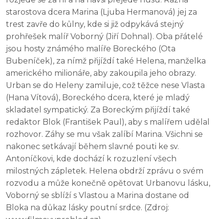
starostova dcera Marina (Ljuba Hermanová) jej za
trest zavře do kůlny, kde si již odpykává stejný
prohřešek malíř Voborný (Jiří Dohnal). Oba přátelé
jsou hosty známého malíře Boreckého (Ota
Bubeníček), za nímž přijíždí také Helena, manželka
amerického milionáře, aby zakoupila jeho obrazy.
Urban se do Heleny zamiluje, což těžce nese Vlasta
(Hana Vítová), Boreckého dcera, které je mladý
skladatel sympatický. Za Boreckým přijíždí také
redaktor Blok (František Paul), aby s malířem udělal
rozhovor. Záhy se mu však zalíbí Marina. Všichni se
nakonec setkávají během slavné pouti ke sv.
Antoníčkovi, kde dochází k rozuzlení všech
milostných zápletek. Helena obdrží zprávu o svém
rozvodu a může konečně opětovat Urbanovu lásku,
Voborný se sblíží s Vlastou a Marina dostane od
Bloka na důkaz lásky poutní srdce. (Zdroj: