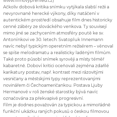
www.filmovyprehled.cz)
Ačkoliv dobová kritika snímku vytýkala slabší režii a
nevyrovnané herecké výkony, díky natáčení v
autentickém prostředí obsahuje film dnes historicky
cenné záběry ze slováckého venkova. Ty souvisejí
mimo jiné se zachycením atmosféry poutě ke sv.
Antonínkovi ve 30. letech. Svatopluk Innemann
navíc nebyl typickým operetním režisérem – věnoval
se spíše melodramatu a realisticky laděným filmům.
Také proto působí snímek syrověji a místy téměř
kabaretně. Doboví kritici oceňovali zejména zdařilé
karikatury postav, např. kontrast mezi rázovitými
vesničany a městskými typy reprezentovanými
novinářem či Čechoameričankou. Postava Ljuby
Hermanové v roli ženské starostky bývá navíc
označována za překvapivě progresivní.
Film je dodnes považován za typickou a mimořádně
funkční ukázku raných pokusů o českou filmovou